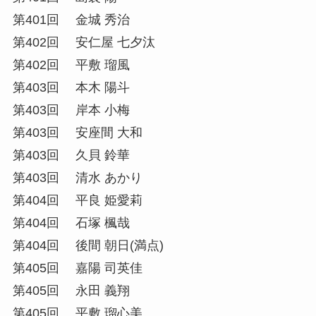
第401回 金城 秀治
第402回 安仁屋 七夕汰
第402回 平敷 瑠風
第403回 本木 陽斗
第403回 岸本 小梅
第403回 安座間 大和
第403回 久貝 鈴華
第403回 清水 あかり
第404回 平良 姫愛莉
第404回 石塚 楓哉
第404回 後間 朝日(満点)
第405回 嘉陽 司英佳
第405回 永田 義翔
第405回 平敷 瑠心美