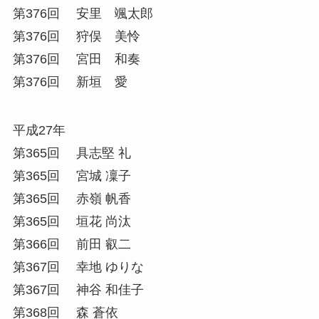
第376回 安里 颯太郎
第376回 狩俣 美怜
第376回 宮田 和奏
第376回 新垣 愛
平成27年
第365回 具志堅 礼
第365回 宮城 凜子
第365回 赤嶺 帆香
第365回 垣花 尚汰
第366回 前田 叡二
第367回 幸地 ゆりな
第367回 神谷 和佳子
第368回 森 蒼依