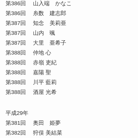
第386回 山入端 かなこ
第386回 糸数 建志郎
第387回 知念 美莉亜
第387回 山内 颯
第387回 大里 亜希子
第388回 仲地 心
第388回 赤嶺 吏紀
第388回 嘉陽 聖
第388回 川平 藍莉
第388回 酒屋 光希
平成29年
第381回 奥田 姫夢
第382回 狩俣 美結菜