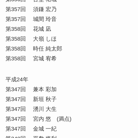
第357回 須鎌 宏乃
第357回 城間 玲音
第358回 花城 凪
第358回 大嶺 しほ
第358回 時任 純太郎
第358回 宮城 宥希
平成24年
第347回 兼本 彩加
第347回 新垣 秋子
第347回 湧川 大生
第347回 宮内 悠 (満点)
第347回 金城 一紀