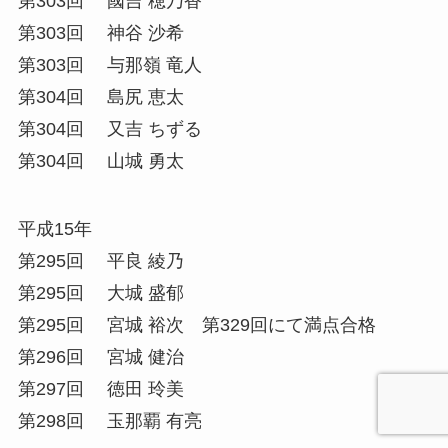
第303回 國吉 穂乃香
第303回 神谷 沙希
第303回 与那嶺 竜人
第304回 島尻 恵太
第304回 又吉 ちずる
第304回 山城 勇太
平成15年
第295回 平良 綾乃
第295回 大城 盛郁
第295回 宮城 裕次 第329回にて満点合格
第296回 宮城 健治
第297回 徳田 玲美
第298回 玉那覇 有亮