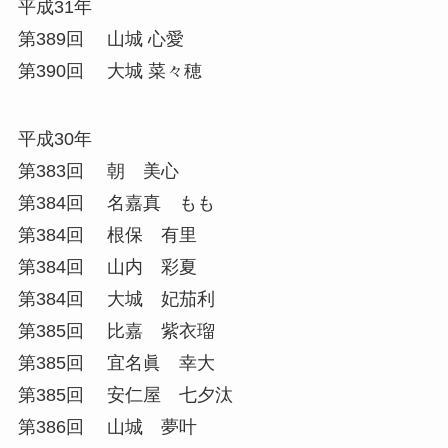
平成31年
第389回 山城 心愛
第390回 大城 菜々穂
平成30年
第383回 朝 美心
第384回 名嘉真 もも
第384回 根保 有里
第384回 山内 彩夏
第384回 大城 妃茄利
第385回 比嘉 紫衣瑠
第385回 宜名眞 幸大
第385回 安仁屋 七夕汰
第386回 山城 夢叶