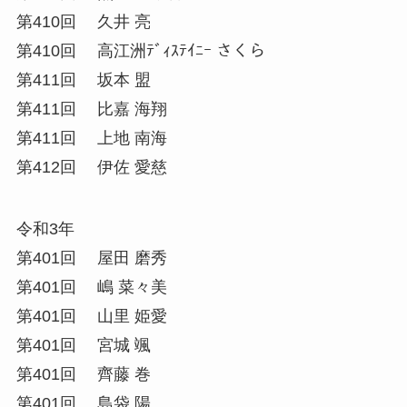
第410回 久井 亮
第410回 高江洲ﾃﾞｨｽﾃｲﾆｰ さくら
第411回 坂本 盟
第411回 比嘉 海翔
第411回 上地 南海
第412回 伊佐 愛慈
令和3年
第401回 屋田 磨秀
第401回 嶋 菜々美
第401回 山里 姫愛
第401回 宮城 颯
第401回 齊藤 巻
第401回 島袋 陽