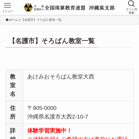
サイト内
メニュー
検索
ホーム
【名護市】そろばん教室一覧
【名護市】そろばん教室一覧
教
あけみおそろばん教室大西
室
名
住
〒905-0000
所
沖縄県名護市大西2-10-7
詳
体験学習実施中！