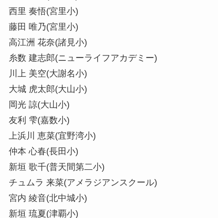
西里 奏悟(宮里小)
藤田 唯乃(宮里小)
高江洲 花奈(諸見小)
糸数 建志郎(ニューライフアカデミー)
川上 美空(大謝名小)
大城 虎太郎(大山小)
岡光 諒(大山小)
友利 雫(嘉数小)
上浜川 恵菜(宜野湾小)
仲本 心春(長田小)
新垣 歌千(普天間第二小)
チュムラ 来菜(アメラジアンスクール)
宮内 綾音(北中城小)
新垣 琉夏(津覇小)