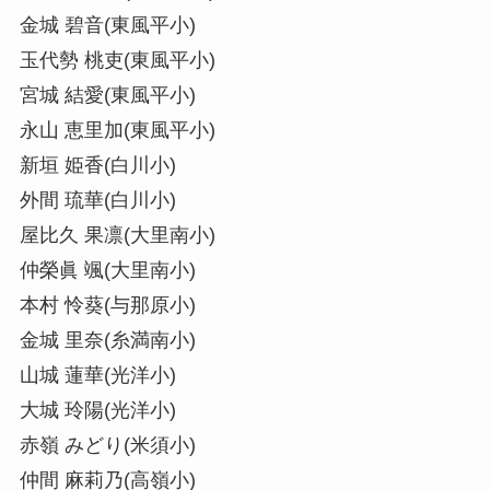
金城 碧音(東風平小)
玉代勢 桃吏(東風平小)
宮城 結愛(東風平小)
永山 恵里加(東風平小)
新垣 姫香(白川小)
外間 琉華(白川小)
屋比久 果凛(大里南小)
仲榮眞 颯(大里南小)
本村 怜葵(与那原小)
金城 里奈(糸満南小)
山城 蓮華(光洋小)
大城 玲陽(光洋小)
赤嶺 みどり(米須小)
仲間 麻莉乃(高嶺小)