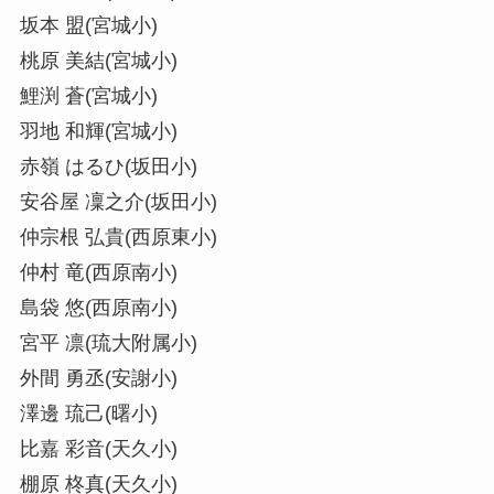
坂本 盟(宮城小)
桃原 美結(宮城小)
鯉渕 蒼(宮城小)
羽地 和輝(宮城小)
赤嶺 はるひ(坂田小)
安谷屋 凜之介(坂田小)
仲宗根 弘貴(西原東小)
仲村 竜(西原南小)
島袋 悠(西原南小)
宮平 凛(琉大附属小)
外間 勇丞(安謝小)
澤邊 琉己(曙小)
比嘉 彩音(天久小)
棚原 柊真(天久小)