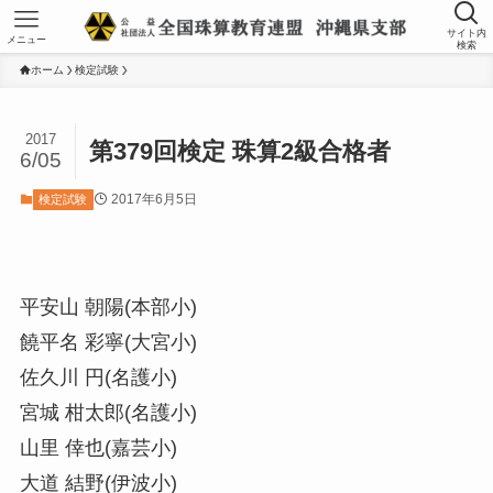
サイト内
メニュー
検索
ホーム
検定試験
2017
第379回検定 珠算2級合格者
6/05
2017年6月5日
検定試験
平安山 朝陽(本部小)
饒平名 彩寧(大宮小)
佐久川 円(名護小)
宮城 柑太郎(名護小)
山里 倖也(嘉芸小)
大道 結野(伊波小)