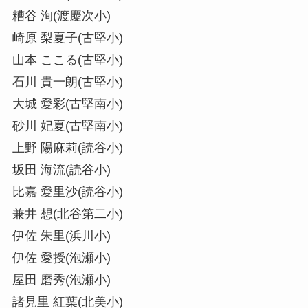
糟谷 洵(渡慶次小)
崎原 梨夏子(古堅小)
山本 ここる(古堅小)
石川 貴一朗(古堅小)
大城 愛彩(古堅南小)
砂川 妃夏(古堅南小)
上野 陽麻莉(読谷小)
坂田 海流(読谷小)
比嘉 愛里沙(読谷小)
兼井 想(北谷第二小)
伊佐 朱里(浜川小)
伊佐 愛授(泡瀬小)
屋田 磨秀(泡瀬小)
諸見里 紅葉(北美小)