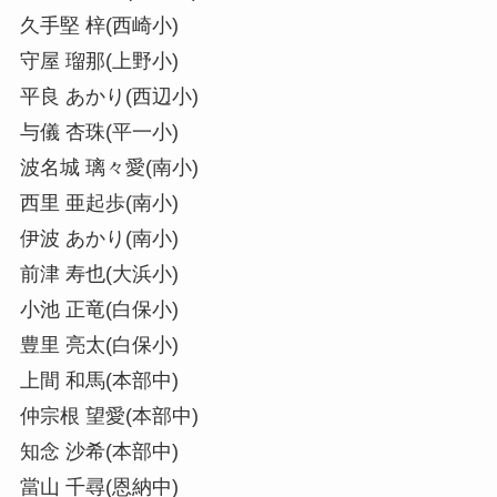
久手堅 梓(西崎小)
守屋 瑠那(上野小)
平良 あかり(西辺小)
与儀 杏珠(平一小)
波名城 璃々愛(南小)
西里 亜起歩(南小)
伊波 あかり(南小)
前津 寿也(大浜小)
小池 正竜(白保小)
豊里 亮太(白保小)
上間 和馬(本部中)
仲宗根 望愛(本部中)
知念 沙希(本部中)
當山 千尋(恩納中)