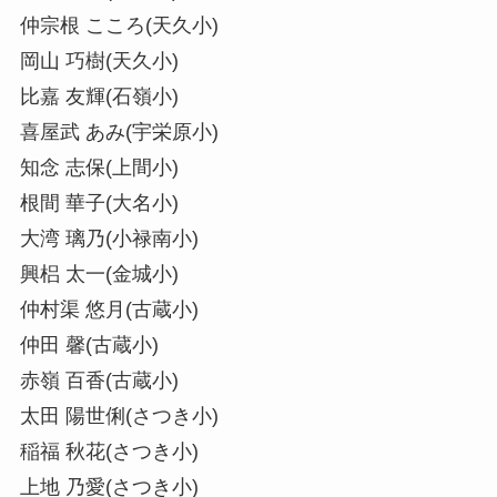
仲宗根 こころ(天久小)
岡山 巧樹(天久小)
比嘉 友輝(石嶺小)
喜屋武 あみ(宇栄原小)
知念 志保(上間小)
根間 華子(大名小)
大湾 璃乃(小禄南小)
興梠 太一(金城小)
仲村渠 悠月(古蔵小)
仲田 馨(古蔵小)
赤嶺 百香(古蔵小)
太田 陽世俐(さつき小)
稲福 秋花(さつき小)
上地 乃愛(さつき小)