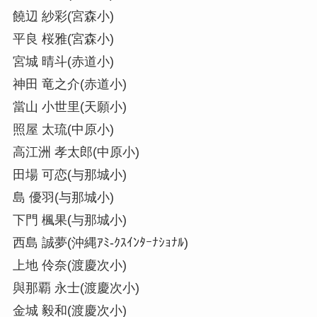
饒辺 紗彩(宮森小)
平良 桜雅(宮森小)
宮城 晴斗(赤道小)
神田 竜之介(赤道小)
當山 小世里(天願小)
照屋 太琉(中原小)
高江洲 孝太郎(中原小)
田場 可恋(与那城小)
島 優羽(与那城小)
下門 楓果(与那城小)
西島 誠夢(沖縄ｱﾐ-ｸｽｲﾝﾀｰﾅｼｮﾅﾙ)
上地 伶奈(渡慶次小)
與那覇 永士(渡慶次小)
金城 毅和(渡慶次小)