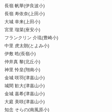
長嶺 帆華(伊良波小)
長嶺 寿依奈(上田小)
大城 幸来(上田小)
宮里 瑠菜(座安小)
フランクリン 介琉(豊崎小)
中里 虎太朗(とよみ小)
伊敷 晧(長嶺小)
仲井真 黎(北丘小)
神里 怜皇(翔南小)
金城 咲羽(津嘉山小)
城間 歓大(津嘉山小)
金城 嘉希(津嘉山小)
大庭 美咲(津嘉山小)
知念 そらの(南風原小)