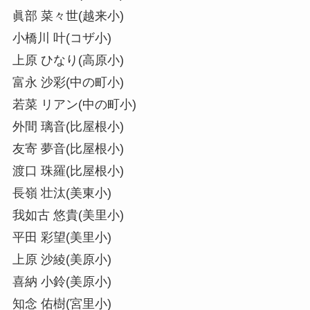
眞部 菜々世(越来小)
小橋川 叶(コザ小)
上原 ひなり(高原小)
富永 沙彩(中の町小)
若菜 リアン(中の町小)
外間 璃音(比屋根小)
友寄 夢音(比屋根小)
渡口 珠羅(比屋根小)
長嶺 壮汰(美東小)
我如古 悠貴(美里小)
平田 彩望(美里小)
上原 沙綾(美原小)
喜納 小鈴(美原小)
知念 佑樹(宮里小)