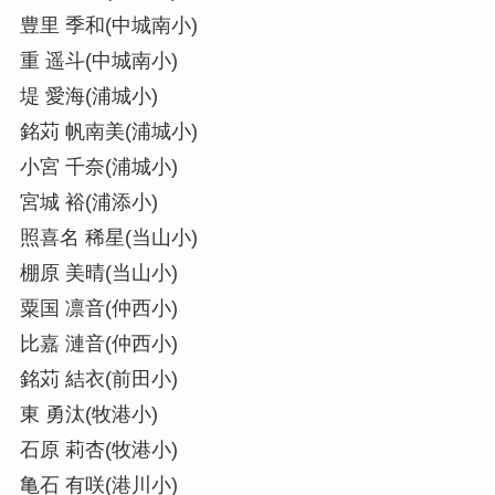
豊里 季和(中城南小)
重 遥斗(中城南小)
堤 愛海(浦城小)
銘苅 帆南美(浦城小)
小宮 千奈(浦城小)
宮城 裕(浦添小)
照喜名 稀星(当山小)
棚原 美晴(当山小)
粟国 凛音(仲西小)
比嘉 漣音(仲西小)
銘苅 結衣(前田小)
東 勇汰(牧港小)
石原 莉杏(牧港小)
亀石 有咲(港川小)