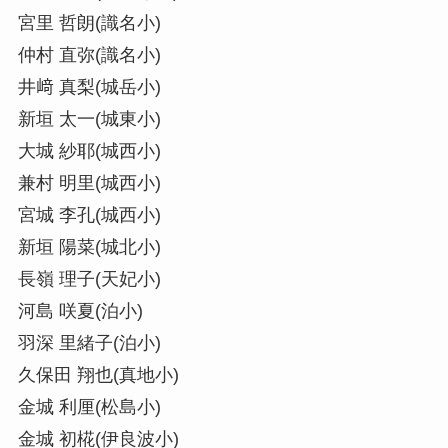
宮里 哲朗(識名小)
仲村 直弥(識名小)
井﨑 真梨(城岳小)
新垣 太一(城東小)
大城 紗耶(城西小)
兼村 明里(城西小)
宮城 李孔(城西小)
新垣 陽菜(城北小)
長嶺 理子(天妃小)
河島 咲夏(泊小)
羽深 里緒子(泊小)
久保田 翔也(真地小)
金城 利厘(松島小)
金城 初椛(伊良波小)