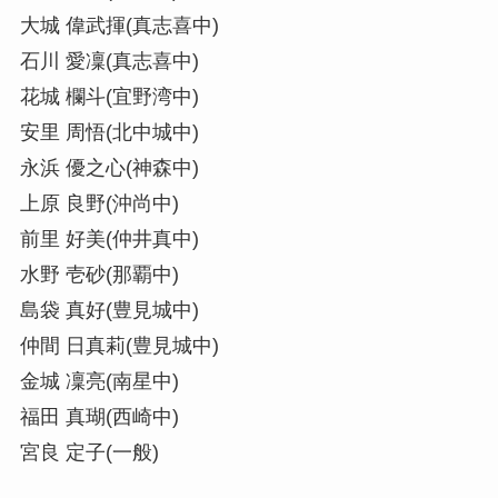
大城 偉武揮(真志喜中)
石川 愛凜(真志喜中)
花城 欄斗(宜野湾中)
安里 周悟(北中城中)
永浜 優之心(神森中)
上原 良野(沖尚中)
前里 好美(仲井真中)
水野 壱砂(那覇中)
島袋 真好(豊見城中)
仲間 日真莉(豊見城中)
金城 凜亮(南星中)
福田 真瑚(西崎中)
宮良 定子(一般)