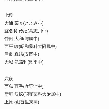
七段
大浦 菜々(とよみ小)
宜名眞 伶紋(具志川中)
仲田 大和(与勝中)
西平 峻(昭和薬科大附属中)
屋良 真緒(安岡中)
大城 妃茄利(潮平中)
六段
西島 百香(宜野湾中)
新垣 辰拡(昭和薬科大附属中)
上原 楓(首里東高)