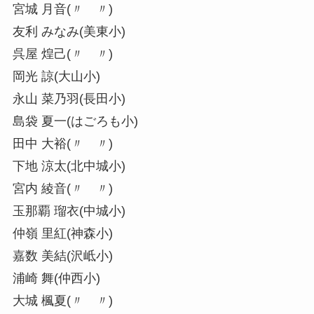
宮城 月音(〃 〃)
友利 みなみ(美東小)
呉屋 煌己(〃 〃)
岡光 諒(大山小)
永山 菜乃羽(長田小)
島袋 夏一(はごろも小)
田中 大裕(〃 〃)
下地 涼太(北中城小)
宮内 綾音(〃 〃)
玉那覇 瑠衣(中城小)
仲嶺 里紅(神森小)
嘉数 美結(沢岻小)
浦崎 舞(仲西小)
大城 楓夏(〃 〃)