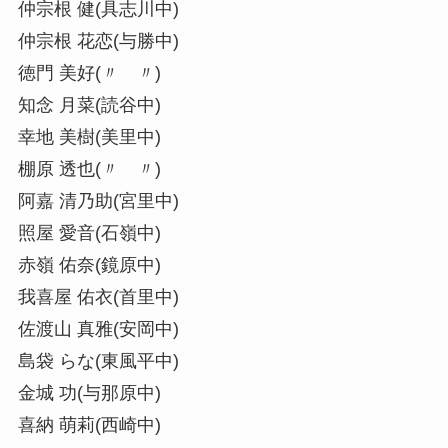
仲宗根 健(具志川中)
仲宗根 花恋(与勝中)
徳門 美好(〃 〃)
知念 月菜(読谷中)
幸地 美樹(美里中)
棚原 透也(〃 〃)
阿嘉 清乃助(宮里中)
照屋 愛音(石嶺中)
赤嶺 佑奈(鏡原中)
我喜屋 佑衣(首里中)
佐渡山 真雅(安岡中)
島袋 らな(東風平中)
金城 功(与那原中)
喜納 萌莉(西崎中)