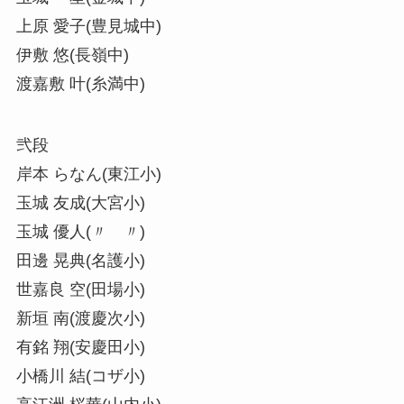
上原 愛子(豊見城中)
伊敷 悠(長嶺中)
渡嘉敷 叶(糸満中)
弐段
岸本 らなん(東江小)
玉城 友成(大宮小)
玉城 優人(〃 〃)
田邊 晃典(名護小)
世嘉良 空(田場小)
新垣 南(渡慶次小)
有銘 翔(安慶田小)
小橋川 結(コザ小)