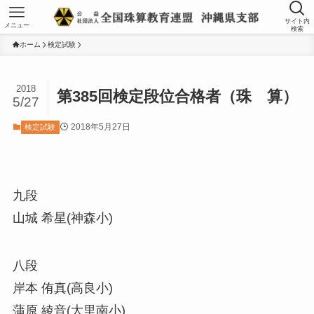
サイト内
メニュー
検索
ホーム
検定試験
2018
第385回検定段位合格者（珠 算）
5/27
2018年5月27日
検定試験
九段
山城 希星(神森小)
八段
岸本 侑真(高良小)
蒲原 綾音(大里南小)