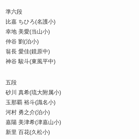
準六段
比嘉 ちひろ(名護小)
幸地 美愛(当山小)
仲谷 劉(泊小)
翁長 愛佳(鏡原中)
神谷 駿斗(東風平中)
五段
砂川 真希(琉大附属小)
玉那覇 裕斗(識名小)
河村 勇之介(泊小)
嘉陽 美津希(津嘉山小)
新里 百花(久松小)