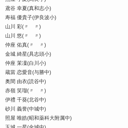
鳶谷 幸夏(真和志小)
寿福 優貴子(伊良波小)
山川 彩(〃 〃)
山川 悠(〃 〃)
仲座 佑真(〃 〃)
金城 綺星(具志頭小)
仲座 茉凜(白川小)
蔵當 恋愛音(与勝中)
奥間 由衣(読谷中)
赤嶺 笑瑠(〃 〃)
伊禮 千葵(北谷中)
砂川 義誉(中城中)
照屋 唯皓(昭和薬科大附属中)
玉城 一星(金城中)