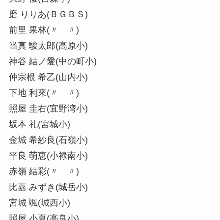
磨 りりあ(ＢＧＢＳ)
前里 果林(〃 〃)
当真 駿太郎(高原小)
神谷 結ノ愛(中の町小)
仲宗根 希乙(山内小)
下地 利來(〃 〃)
照屋 圭右(宜野湾小)
坂本 礼(宮城小)
金城 希紗良(石嶺小)
平良 萌恵(小禄南小)
赤嶺 結彩(〃 〃)
比嘉 みずき(城岳小)
宮城 颯(城西小)
照屋 小夏(高良小)