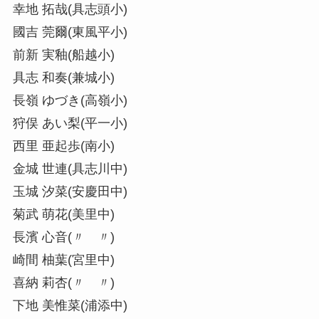
幸地 拓哉(具志頭小)
國吉 莞爾(東風平小)
前新 実釉(船越小)
具志 和奏(兼城小)
長嶺 ゆづき(高嶺小)
狩俣 あい梨(平一小)
西里 亜起歩(南小)
金城 世連(具志川中)
玉城 汐菜(安慶田中)
菊武 萌花(美里中)
長濱 心音(〃 〃)
崎間 柚葉(宮里中)
喜納 莉杏(〃 〃)
下地 美惟菜(浦添中)