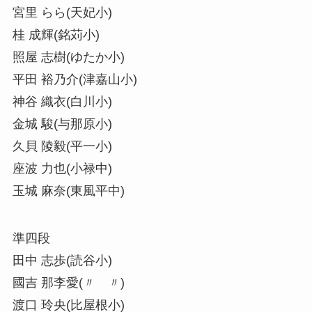
宮里 らら(天妃小)
桂 成輝(銘苅小)
照屋 志樹(ゆたか小)
平田 裕乃介(津嘉山小)
神谷 織衣(白川小)
金城 駿(与那原小)
久貝 陵毅(平一小)
座波 力也(小禄中)
玉城 麻奈(東風平中)
準四段
田中 志歩(読谷小)
國吉 那李愛(〃 〃)
渡口 玲央(比屋根小)