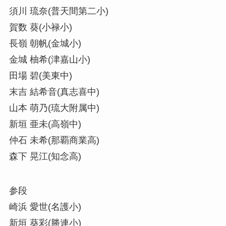
須川 琉奈(普天間第二小)
賀数 葵(小禄小)
長嶺 朝帆(金城小)
金城 柚希(津嘉山小)
田場 碧(美東中)
末吉 結希音(真志喜中)
山本 萌乃(琉大附属中)
新垣 亜未(高嶺中)
仲石 未希(那覇商業高)
森下 晃江(知念高)
参段
崎浜 愛世(名護小)
新垣 葵彩(勝連小)