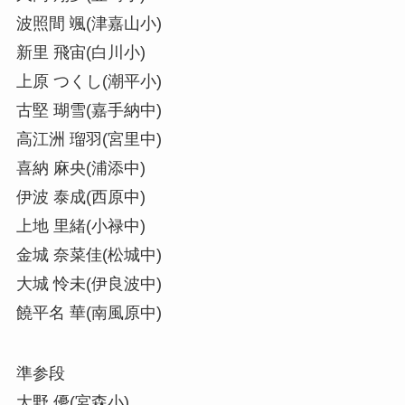
波照間 颯(津嘉山小)
新里 飛宙(白川小)
上原 つくし(潮平小)
古堅 瑚雪(嘉手納中)
高江洲 瑠羽(宮里中)
喜納 麻央(浦添中)
伊波 泰成(西原中)
上地 里緒(小禄中)
金城 奈菜佳(松城中)
大城 怜未(伊良波中)
饒平名 華(南風原中)
準参段
大野 優(宮森小)