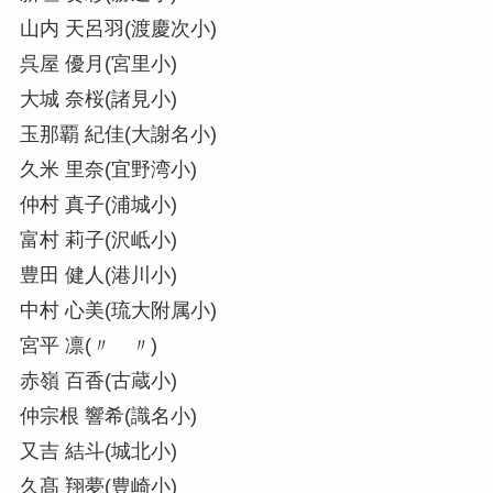
山内 天呂羽(渡慶次小)
呉屋 優月(宮里小)
大城 奈桜(諸見小)
玉那覇 紀佳(大謝名小)
久米 里奈(宜野湾小)
仲村 真子(浦城小)
富村 莉子(沢岻小)
豊田 健人(港川小)
中村 心美(琉大附属小)
宮平 凛(〃 〃)
赤嶺 百香(古蔵小)
仲宗根 響希(識名小)
又吉 結斗(城北小)
久髙 翔夢(豊崎小)