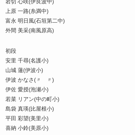
岩切 心咲(伊良波中)
上原 一路(糸満中)
富永 明日風(石垣第二中)
外間 美采(南風原高)
初段
安里 千尋(名護小)
山城 蓮(伊波小)
伊波 かなさ(〃 〃)
伊佐 愛授(泡瀬小)
若菜 リアン(中の町小)
島袋 真瑛(比屋根小)
平田 彩望(美里小)
喜納 小鈴(美原小)