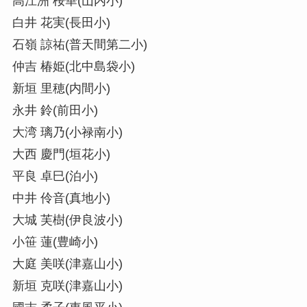
高江洲 桜華(山内小)
白井 花実(長田小)
石嶺 諒祐(普天間第二小)
仲吉 椿姫(北中島袋小)
新垣 里穂(内間小)
永井 鈴(前田小)
大湾 璃乃(小禄南小)
大西 慶門(垣花小)
平良 卓巳(泊小)
中井 伶音(真地小)
大城 芙樹(伊良波小)
小笹 蓮(豊崎小)
大庭 美咲(津嘉山小)
新垣 克咲(津嘉山小)