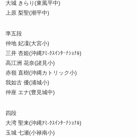
大城 きらり(東風平中)
上原 梨聖(潮平中)
準五段
仲地 妃凜(大宮小)
三井 杏姫(沖縄ｱﾐ-ｸｽｲﾝﾀｰﾅｼｮﾅﾙ)
高江洲 花奈(諸見小)
赤嶺 直樹(沖縄カトリック小)
我如古 優(浦城小)
仲座 エナ(豊見城中)
四段
大湾 聖来(沖縄ｱﾐ-ｸｽｲﾝﾀｰﾅｼｮﾅﾙ)
玉城 七瀬(小禄南小)