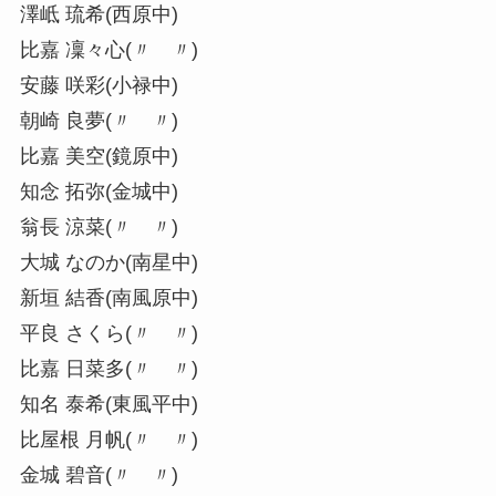
澤岻 琉希(西原中)
比嘉 凜々心(〃 〃)
安藤 咲彩(小禄中)
朝崎 良夢(〃 〃)
比嘉 美空(鏡原中)
知念 拓弥(金城中)
翁長 涼菜(〃 〃)
大城 なのか(南星中)
新垣 結香(南風原中)
平良 さくら(〃 〃)
比嘉 日菜多(〃 〃)
知名 泰希(東風平中)
比屋根 月帆(〃 〃)
金城 碧音(〃 〃)