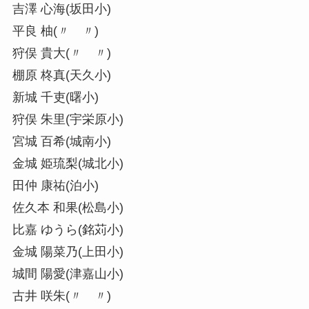
吉澤 心海(坂田小)
平良 柚(〃 〃)
狩俣 貴大(〃 〃)
棚原 柊真(天久小)
新城 千吏(曙小)
狩俣 朱里(宇栄原小)
宮城 百希(城南小)
金城 姫琉梨(城北小)
田仲 康祐(泊小)
佐久本 和果(松島小)
比嘉 ゆうら(銘苅小)
金城 陽菜乃(上田小)
城間 陽愛(津嘉山小)
古井 咲朱(〃 〃)