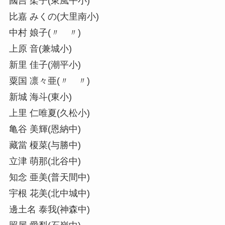
國吉 柔子(東風平小)
比嘉 みくの(大里南小)
中村 娘子(〃 〃)
上原 音(兼城小)
新里 佳子(潮平小)
粟国 凛々亜(〃 〃)
新城 海斗(東小)
上里 仁唯夏(久松小)
亀谷 美輝(恩納中)
藏當 榎菜(与勝中)
立津 萌那(北谷中)
知念 亜美(普天間中)
宇根 花美(北中城中)
邊土名 泰我(神森中)