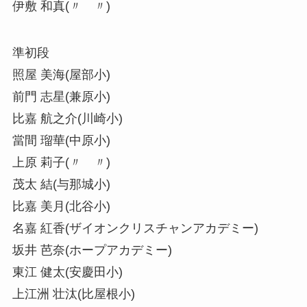
伊敷 和真(〃 〃)
準初段
照屋 美海(屋部小)
前門 志星(兼原小)
比嘉 航之介(川崎小)
當間 瑠華(中原小)
上原 莉子(〃 〃)
茂太 結(与那城小)
比嘉 美月(北谷小)
名嘉 紅香(ザイオンクリスチャンアカデミー)
坂井 芭奈(ホープアカデミー)
東江 健太(安慶田小)
上江洲 壮汰(比屋根小)