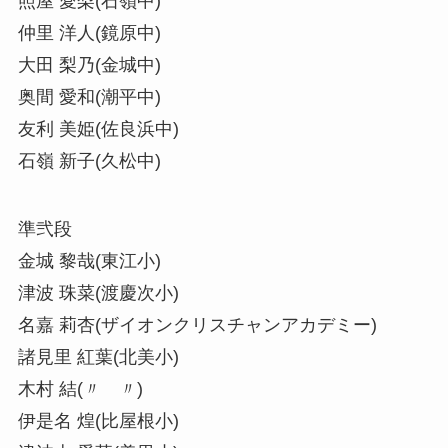
照屋 愛梨(石嶺中)
仲里 洋人(鏡原中)
大田 梨乃(金城中)
奥間 愛和(潮平中)
友利 美姫(佐良浜中)
石嶺 新子(久松中)
準弐段
金城 黎哉(東江小)
津波 珠菜(渡慶次小)
名嘉 莉杏(ザイオンクリスチャンアカデミー)
諸見里 紅葉(北美小)
木村 結(〃 〃)
伊是名 煌(比屋根小)