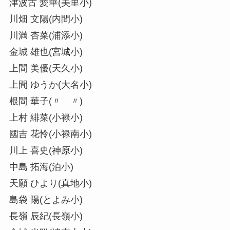
津波古 愛華(美里小)
川畑 文陽(内間小)
川満 杏菜(浦添小)
金城 雄也(宮城小)
上間 美優(天久小)
上間 ゆうか(大名小)
根間 華子(〃 〃)
上村 緋菜(小禄小)
國吉 花怜(小禄南小)
川上 喜史(神原小)
中島 拓海(泊小)
天願 ひより(真地小)
島袋 陽(とよみ小)
長嶺 辰紀(長嶺小)