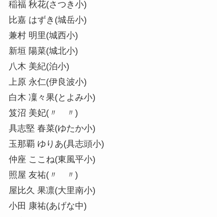
稲福 秋花(さつき小)
比嘉 はずき(城岳小)
兼村 明里(城西小)
新垣 陽菜(城北小)
八木 美紀(泊小)
上原 永仁(伊良波小)
白木 凜々果(とよみ小)
笈沼 美妃(〃 〃)
具志堅 春菜(ゆたか小)
玉那覇 ゆりあ(具志頭小)
仲座 ここね(東風平小)
照屋 友祐(〃 〃)
屋比久 果凛(大里南小)
小田 康祐(あげな中)