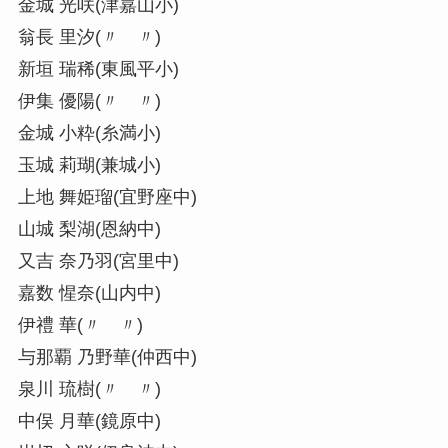
金城 光咲(津嘉山小)
翁長 里汐(〃 〃)
新垣 瑞稀(東風平小)
伊集 優陽(〃 〃)
金城 小粋(糸満小)
玉城 莉瑚(兼城小)
上地 舞姫瑠(宜野座中)
山城 梨湖(恩納中)
又吉 奈乃羽(宮里中)
嘉数 惺奈(山内中)
伊禮 華(〃 〃)
与那覇 乃野華(仲西中)
泉川 琉樹(〃 〃)
中俣 月華(鏡原中)