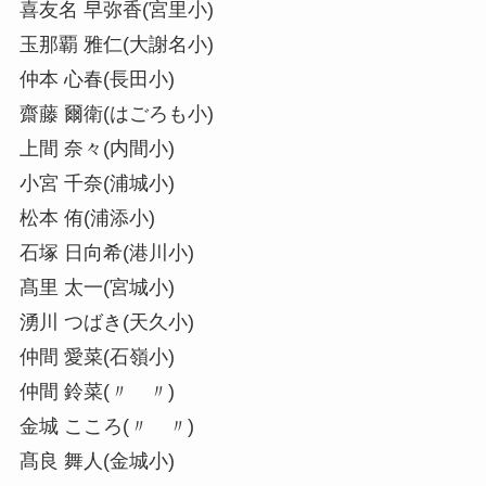
喜友名 早弥香(宮里小)
玉那覇 雅仁(大謝名小)
仲本 心春(長田小)
齋藤 爾衛(はごろも小)
上間 奈々(内間小)
小宮 千奈(浦城小)
松本 侑(浦添小)
石塚 日向希(港川小)
髙里 太一(宮城小)
湧川 つばき(天久小)
仲間 愛菜(石嶺小)
仲間 鈴菜(〃 〃)
金城 こころ(〃 〃)
髙良 舞人(金城小)