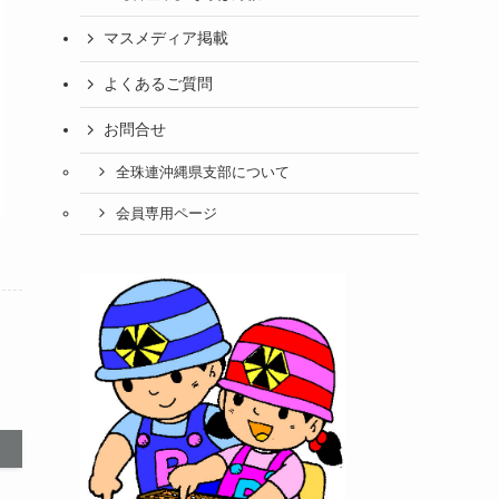
2
月
マスメディア掲載
6
2
2
年
3
よくあるご質問
0
8
日
2
月
お問合せ
6
3
全珠連沖縄県支部について
年
0
9
日
会員専用ページ
月
6
日