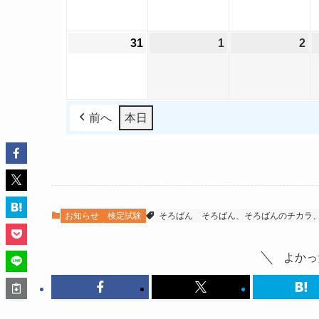
2
2
2
月
月
月
6
6
6
1
1
1
31
2
1
2
2
2
年
年
年
7
8
9
0
0
0
8
8
8
日
日
日
2
2
2
月
月
月
6
6
6
2
2
2
年
年
年
4
5
6
前へ
本日
8
9
9
日
日
日
月
月
月
3
1
2
1
日
日
日
お知らせ
検定試験
そろばん
そろばん、そろばんのチカラ
よかっ