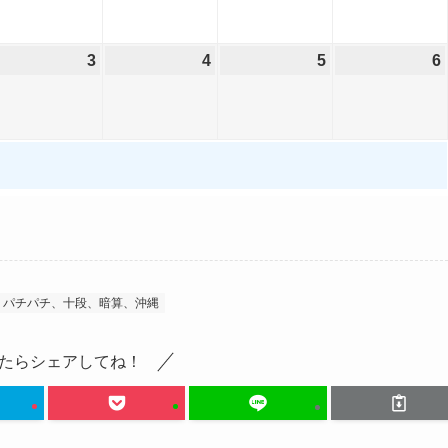
2
2
2
月
月
月
6
6
6
2
2
2
3
2
4
2
5
2
6
年
年
年
0
1
2
0
0
0
8
8
8
日
日
日
2
2
2
月
月
月
6
6
6
2
2
2
年
年
年
7
8
9
9
9
9
日
日
日
月
月
月
3
4
5
日
日
日
、パチパチ、十段、暗算、沖縄
たらシェアしてね！