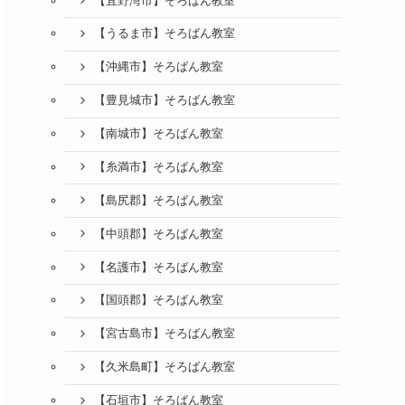
【宜野湾市】そろばん教室
2
【うるま市】そろばん教室
0
【沖縄市】そろばん教室
2
6
【豊見城市】そろばん教室
2
年
【南城市】そろばん教室
0
8
2
月
【糸満市】そろばん教室
6
2
2
【島尻郡】そろばん教室
年
日
0
8
【中頭郡】そろばん教室
2
月
6
【名護市】そろばん教室
9
2
年
日
【国頭郡】そろばん教室
0
8
2
月
【宮古島市】そろばん教室
6
1
【久米島町】そろばん教室
2
年
6
0
8
【石垣市】そろばん教室
日