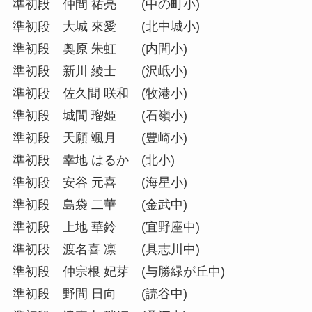
準初段 仲間 祐亮 (中の町小)
準初段 大城 來愛 (北中城小)
準初段 奥原 朱虹 (内間小)
準初段 新川 綾士 (沢岻小)
準初段 佐久間 咲和 (牧港小)
準初段 城間 瑠姫 (石嶺小)
準初段 天願 颯月 (豊崎小)
準初段 幸地 はるか (北小)
準初段 安谷 元喜 (海星小)
準初段 島袋 二華 (金武中)
準初段 上地 華鈴 (宜野座中)
準初段 渡名喜 凛 (具志川中)
準初段 仲宗根 妃芽 (与勝緑が丘中)
準初段 野間 日向 (読谷中)