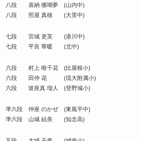
八段 喜納 梛瑚夢 (山内中)
八段 照屋 真穂 (大里中)
七段 宮城 吏芙 (港川中)
七段 平良 華暖 (北中)
六段 村上 唯千花 (比屋根小)
六段 田仲 花 (琉大附属小)
六段 玻座真 瑠人 (登野城小)
準六段 仲座 のかぜ (東風平中)
準六段 山城 結美 (知念高)
五段 大城 千青 (城南小)