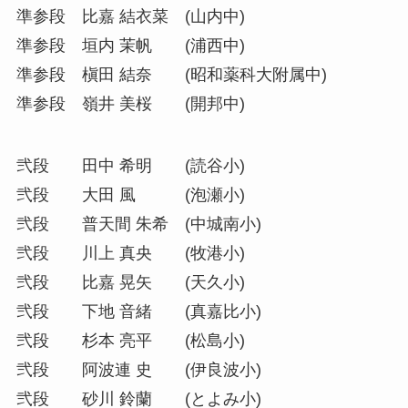
準参段 比嘉 結衣菜 (山内中)
準参段 垣内 茉帆 (浦西中)
準参段 槇田 結奈 (昭和薬科大附属中)
準参段 嶺井 美桜 (開邦中)
弐段 田中 希明 (読谷小)
弐段 大田 風 (泡瀬小)
弐段 普天間 朱希 (中城南小)
弐段 川上 真央 (牧港小)
弐段 比嘉 晃矢 (天久小)
弐段 下地 音緒 (真嘉比小)
弐段 杉本 亮平 (松島小)
弐段 阿波連 史 (伊良波小)
弐段 砂川 鈴蘭 (とよみ小)