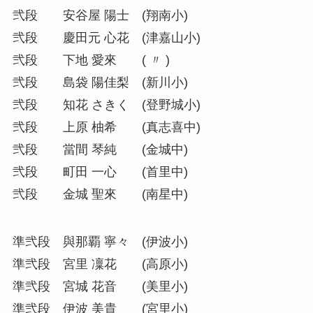
弐段 安谷屋 陽士 (翔南小)
弐段 慶田元 心花 (津嘉山小)
弐段 下地 愛來 ( 〃 )
弐段 島袋 陽佳梨 (新川小)
弐段 知花 さきく (登野城小)
弐段 上原 柚希 (真志喜中)
弐段 當間 琴純 (金城中)
弐段 町田 一心 (首里中)
弐段 金城 聖來 (南星中)
準弐段 與那覇 寧々 (伊波小)
準弐段 宮里 凜花 (高原小)
準弐段 宮城 花音 (美里小)
準弐段 伊波 美貴 (宮里小)