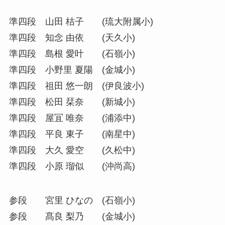
準四段 山田 桔子 (琉大附属小)
準四段 知念 由依 (天久小)
準四段 島根 愛叶 (石嶺小)
準四段 小野里 夏陽 (金城小)
準四段 祖田 悠一朗 (伊良波小)
準四段 松田 栞奈 (新城小)
準四段 屋冝 唯奈 (浦添中)
準四段 平良 東子 (南星中)
準四段 大久 愛空 (久松中)
準四段 小原 瑠似 (沖尚高)
参段 宮里 ひなの (石嶺小)
参段 髙良 梨乃 (金城小)