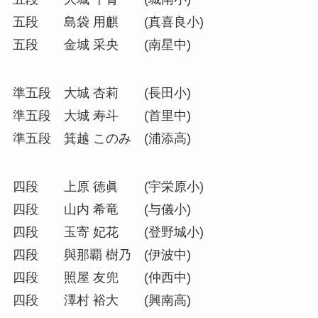
五段 島袋 用麒 (真喜良小)
五段 金城 采央 (南星中)
準五段 大城 杏莉 (長田小)
準五段 大城 寿斗 (首里中)
準五段 箕越 このみ (浦添高)
四段 上原 徳眞 (宇栄原小)
四段 山内 希竜 (与儀小)
四段 玉寄 妃花 (登野城小)
四段 與那覇 樹乃 (伊波中)
四段 照屋 友兜 (仲西中)
四段 澤村 裕大 (興南高)