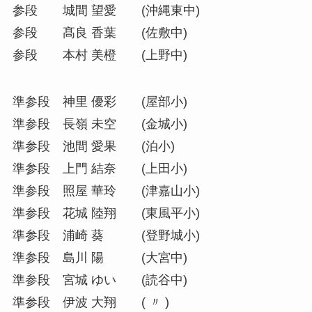
参段 城間 望愛 (沖縄東中)
参段 髙良 香葉 (佐敷中)
参段 本村 美橙 (上野中)
準参段 神里 優彩 (屋部小)
準参段 長嶺 未空 (金城小)
準参段 池間 愛果 (泊小)
準参段 上門 結奈 (上田小)
準参段 照屋 華玲 (津嘉山小)
準参段 花城 陸翔 (東風平小)
準参段 浦崎 葵 (登野城小)
準参段 島川 陽 (大宮中)
準参段 宮城 ゆい (読谷中)
準参段 伊波 大翔 ( 〃 )