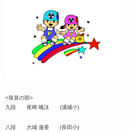
<珠算の部>
九段 尾﨑 颯汰 (浦城小)
八段 大城 蓮香 (長田小)