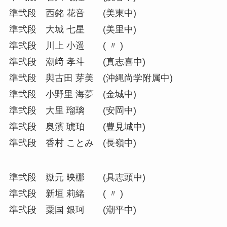
準弐段 西銘 花音 (美東中)
準弐段 大城 七星 (美里中)
準弐段 川上 小遥 ( 〃 )
準弐段 潮﨑 孝斗 (真志喜中)
準弐段 與古田 芽美 (沖縄尚学附属中)
準弐段 小野里 海夢 (金城中)
準弐段 大里 瑠璃 (安岡中)
準弐段 奥濱 琥珀 (豊見城中)
準弐段 香村 ことみ (長嶺中)
準弐段 嶽元 映梛 (具志頭中)
準弐段 新垣 莉緒 ( 〃 )
準弐段 粟国 銀珂 (潮平中)