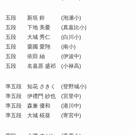
五段 新垣 鈴 (泡瀬小)
五段 下地 美憂 (真嘉比小)
五段 大城 秀仁 (白川小)
五段 粟國 愛翔 (南小)
五段 依田 紬 (伊波中)
五段 名嘉原 盛祁 (小禄高)
準五段 知花 さきく (登野城小)
準五段 伊禮門 紗也 (宮里中)
準五段 森兼 優和 (港川中)
準五段 大城 椛葵 (寄宮中)