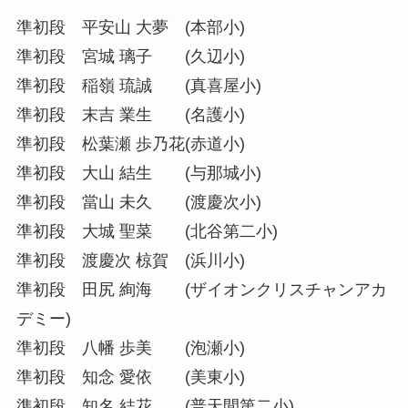
準初段 平安山 大夢 (本部小)
準初段 宮城 璃子 (久辺小)
準初段 稲嶺 琉誠 (真喜屋小)
準初段 末吉 業生 (名護小)
準初段 松葉瀬 歩乃花(赤道小)
準初段 大山 結生 (与那城小)
準初段 當山 未久 (渡慶次小)
準初段 大城 聖菜 (北谷第二小)
準初段 渡慶次 椋賀 (浜川小)
準初段 田尻 絢海 (ザイオンクリスチャンアカ
デミー)
準初段 八幡 歩美 (泡瀬小)
準初段 知念 愛依 (美東小)
準初段 知名 結花 (普天間第二小)