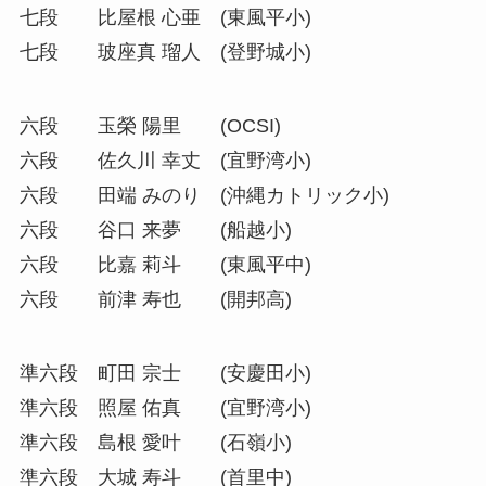
七段 比屋根 心亜 (東風平小)
七段 玻座真 瑠人 (登野城小)
六段 玉榮 陽里 (OCSI)
六段 佐久川 幸丈 (宜野湾小)
六段 田端 みのり (沖縄カトリック小)
六段 谷口 来夢 (船越小)
六段 比嘉 莉斗 (東風平中)
六段 前津 寿也 (開邦高)
準六段 町田 宗士 (安慶田小)
準六段 照屋 佑真 (宜野湾小)
準六段 島根 愛叶 (石嶺小)
準六段 大城 寿斗 (首里中)