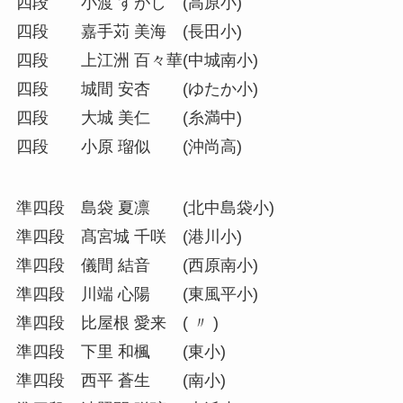
四段 小渡 すがし (高原小)
四段 嘉手苅 美海 (長田小)
四段 上江洲 百々華(中城南小)
四段 城間 安杏 (ゆたか小)
四段 大城 美仁 (糸満中)
四段 小原 瑠似 (沖尚高)
準四段 島袋 夏凛 (北中島袋小)
準四段 髙宮城 千咲 (港川小)
準四段 儀間 結音 (西原南小)
準四段 川端 心陽 (東風平小)
準四段 比屋根 愛来 ( 〃 )
準四段 下里 和楓 (東小)
準四段 西平 蒼生 (南小)