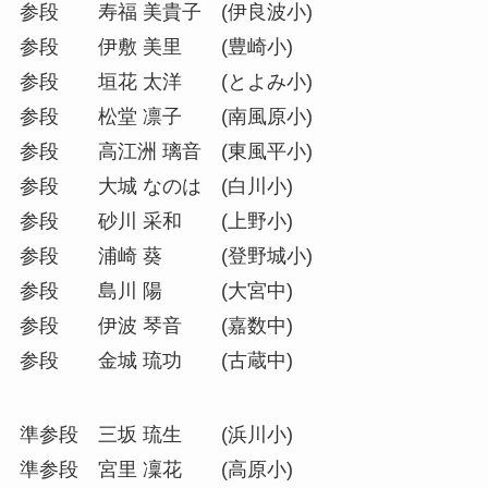
参段 寿福 美貴子 (伊良波小)
参段 伊敷 美里 (豊崎小)
参段 垣花 太洋 (とよみ小)
参段 松堂 凛子 (南風原小)
参段 高江洲 璃音 (東風平小)
参段 大城 なのは (白川小)
参段 砂川 采和 (上野小)
参段 浦崎 葵 (登野城小)
参段 島川 陽 (大宮中)
参段 伊波 琴音 (嘉数中)
参段 金城 琉功 (古蔵中)
準参段 三坂 琉生 (浜川小)
準参段 宮里 凜花 (高原小)