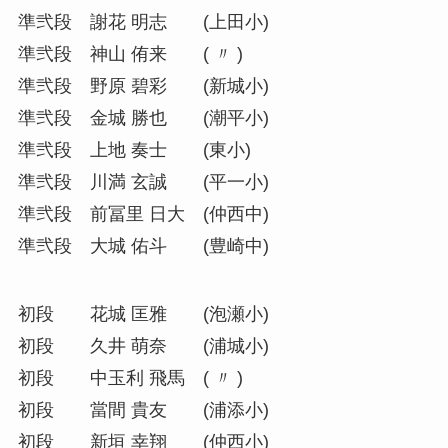
準弐段 謝花 明志 (上田小)
準弐段 神山 侑来 ( 〃 )
準弐段 野原 碧彩 (新城小)
準弐段 金城 勝也 (潮平小)
準弐段 上地 奏士 (東小)
準弐段 川満 玄誠 (平一小)
準弐段 前冨里 日大 (仲西中)
準弐段 大城 佑斗 (豊崎中)
初段 花城 匡雅 (泡瀬小)
初段 久井 萌奈 (浦城小)
初段 中玉利 飛馬 ( 〃 )
初段 當間 貴友 (浦添小)
初段 新垣 幸翔 (仲西小)