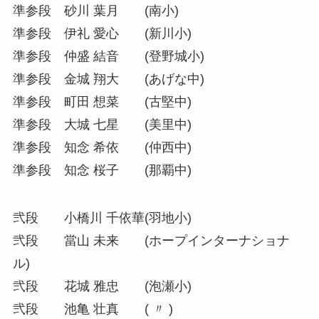
準参段 砂川 葉月 (南小)
準参段 伊礼 愛心 (新川小)
準参段 仲盛 結音 (登野城小)
準参段 金城 翔大 (あげな中)
準参段 町田 想菜 (古堅中)
準参段 大城 七星 (美里中)
準参段 知念 希依 (仲西中)
準参段 知念 桜子 (那覇中)
弐段 小橋川 千依華(羽地小)
弐段 當山 未来 (ホープインターナショナ
ル)
弐段 花城 雅忠 (泡瀬小)
弐段 池亀 壮真 ( 〃 )