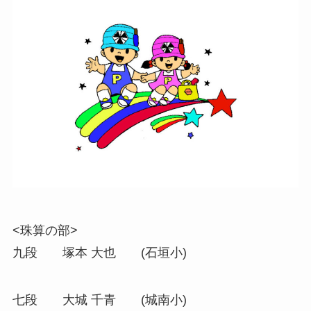
<珠算の部>
九段 塚本 大也 (石垣小)
七段 大城 千青 (城南小)