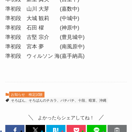
準初段 山川 大芽 (嘉数中)
準初段 大城 観莉 (中城中)
準初段 石田 櫂 (神原中)
準初段 古堅 宗介 (豊見城中)
準初段 宮本 夢 (南風原中)
準初段 ウィルソン 海(嘉手納高)
お知らせ
検定試験
そろばん、そろばんのチカラ、パチパチ、十段、暗算、沖縄
よかったらシェアしてね！