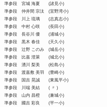
準参段 宮城 海夏 (諸見小)
準参段 仲井間 宗汰 (宜野湾小)
準参段 川上 琉璃 (志真志小)
準参段 中村 心咲 (長田小)
準参段 長谷川 優 (浦城小)
準参段 黒木 春佳 (天久小)
準参段 辻野 このみ (城岳小)
準参段 比嘉 澄萊 (城北小)
準参段 湧川 梨美 (松島小)
準参段 渡嘉敷 美羽 (豊崎小)
準参段 国吉 晃誠 (東風平小)
準参段 川端 美結 ( 〃 )
準参段 山内 昌橙 (兼城小)
準参段 國吉 彩良 (平一小)