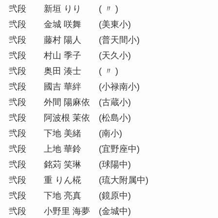
弐段 新垣 りり ( 〃 )
弐段 金城 咲舞 (美東小)
弐段 藤村 陽人 (普天間小)
弐段 村山 季子 (天久小)
弐段 奥田 湊士 ( 〃 )
弐段 國吉 華絆 (小禄南小)
弐段 外間 陽麻依 (古蔵小)
弐段 阿波根 茉依 (松島小)
弐段 下地 美緒 (南小)
弐段 上地 華鈴 (宜野座中)
弐段 銘苅 笑琳 (球陽中)
弐段 重 りん椛 (琉大附属中)
弐段 下地 亮真 (鏡原中)
弐段 小野里 海夢 (金城中)