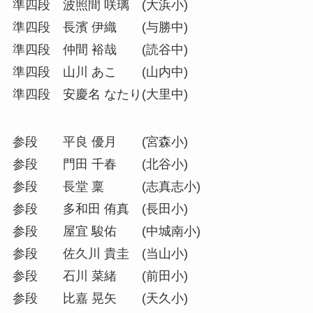
準四段 波照間 咲璃 (大浜小)
準四段 長濱 伊織 (与勝中)
準四段 仲間 裕哉 (読谷中)
準四段 山川 あこ (山内中)
準四段 安慶名 なたり(大里中)
参段 平良 優月 (宮森小)
参段 門田 千春 (北谷小)
参段 長堂 稟 (志真志小)
参段 多和田 侑真 (長田小)
参段 屋宜 駿佑 (中城南小)
参段 佐久川 貴圭 (当山小)
参段 石川 菜緒 (前田小)
参段 比嘉 晃矢 (天久小)