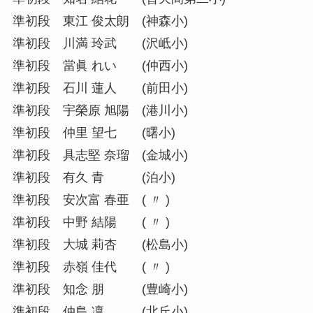
準初段 東江 俊太朗 (神森小)
準初段 川満 玲武 (沢岻小)
準初段 當眞 れい (仲西小)
準初段 石川 蓮人 (前田小)
準初段 宇榮原 旭陽 (港川小)
準初段 仲里 望七 (曙小)
準初段 具志堅 奈瑠 (金城小)
準初段 有久 青 (泊小)
準初段 安次富 春亜 ( 〃 )
準初段 中野 結陽 ( 〃 )
準初段 大城 莉杏 (松島小)
準初段 赤嶺 佳代 ( 〃 )
準初段 知念 朋 (豊崎小)
準初段 仲島 凛 (北丘小)