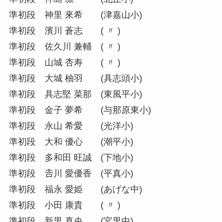
準初段 神里 來希 (津嘉山小)
準初段 濱川 蒼志 ( 〃 )
準初段 佐久川 兼輔 ( 〃 )
準初段 山城 杏寿 ( 〃 )
準初段 大城 柚羽 (具志頭小)
準初段 具志堅 菜那 (東風平小)
準初段 金子 夢希 (与那原東小)
準初段 永山 希愛 (光洋小)
準初段 大和 優心 (潮平小)
準初段 多和田 旺誠 (下地小)
準初段 𠮷川 愛優香 (平真小)
準初段 福永 愛姫 (あげな中)
準初段 小田 康貴 ( 〃 )
準初段 新里 真央 (宮里中)