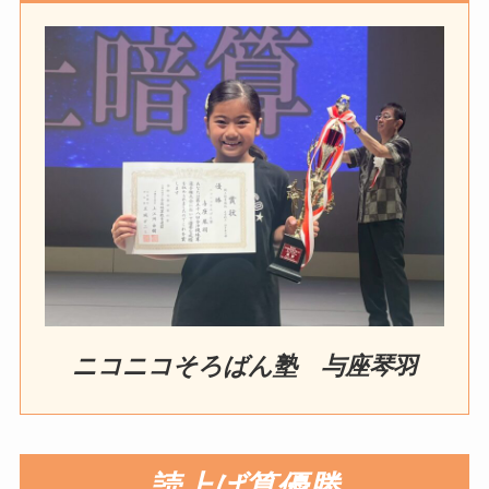
ニコニコそろばん塾 与座琴羽
読上げ算優勝