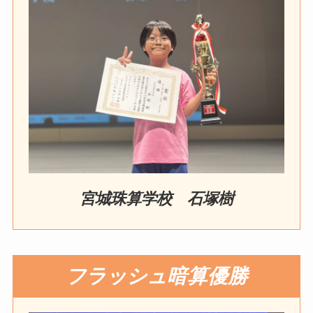
宮城珠算学校 石塚樹
フラッシュ暗算優勝