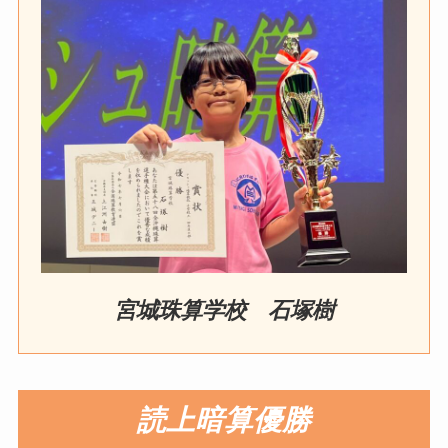
宮城珠算学校 石塚樹
読上暗算優勝