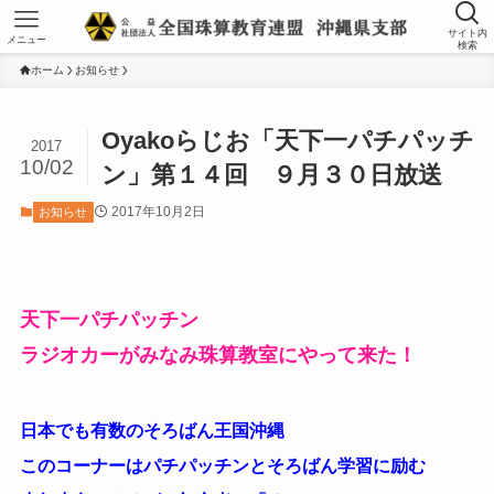
サイト内
メニュー
検索
ホーム
お知らせ
Oyakoらじお「天下一パチパッチ
2017
10/02
ン」第１４回 ９月３０日放送
2017年10月2日
お知らせ
天下一パチパッチン
ラジオカーがみなみ珠算教室にやって来た！
日本でも有数のそろばん王国沖縄
このコーナーはパチパッチンとそろばん学習に励む