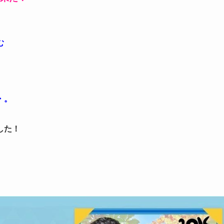
む
・。
した！