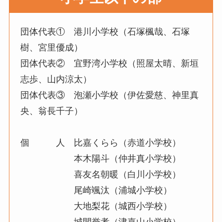
団体代表① 港川小学校（石塚楓哉、石塚
樹、宮里優成）
団体代表② 宜野湾小学校（照屋太晴、新垣
志歩、山内涼太）
団体代表③ 泡瀬小学校（伊佐愛慈、神里真
央、翁長千子）
個 人 比嘉くらら（赤道小学校）
本木陽斗（仲井真小学校）
喜友名朝暖（白川小学校）
尾崎颯汰（浦城小学校）
大地梨花（城西小学校）
城間誉孝（津嘉山小学校）