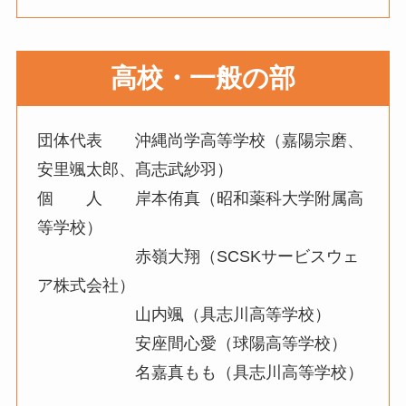
高校・一般の部
団体代表 沖縄尚学高等学校（嘉陽宗磨、
安里颯太郎、髙志武紗羽）
個 人 岸本侑真（昭和薬科大学附属高
等学校）
赤嶺大翔（SCSKサービスウェ
ア株式会社）
山内颯（具志川高等学校）
安座間心愛（球陽高等学校）
名嘉真もも（具志川高等学校）