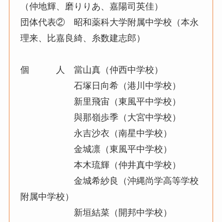
（仲地輝、磨りりあ、嘉陽司英佳）
団体代表② 昭和薬科大学附属中学校（本永
理来、比嘉良綺、糸数建志郎）
個 人 當山真（仲西中学校）
石塚日向希（港川中学校）
新里飛宙（東風平中学校）
與那嶺歩季（大宮中学校）
永吉沙衣（南星中学校）
金城凛（東風平中学校）
本木琉輝（仲井真中学校）
金城希紗良（沖縄尚学高等学校
附属中学校）
新垣結菜（開邦中学校）