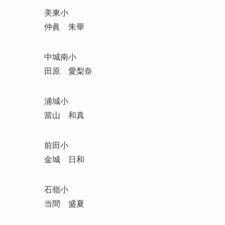
美東小
仲眞 朱華
中城南小
田原 愛梨奈
浦城小
當山 和真
前田小
金城 日和
石嶺小
当間 盛夏