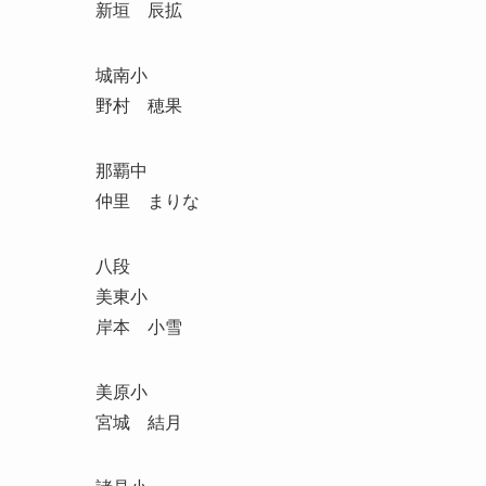
新垣 辰拡
城南小
野村 穂果
那覇中
仲里 まりな
八段
美東小
岸本 小雪
美原小
宮城 結月