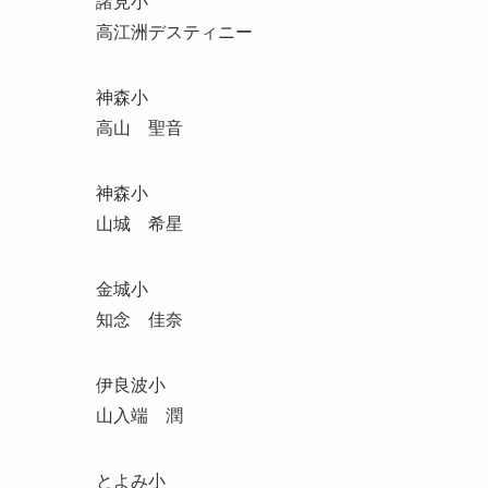
諸見小
高江洲デスティニー
神森小
高山 聖音
神森小
山城 希星
金城小
知念 佳奈
伊良波小
山入端 潤
とよみ小