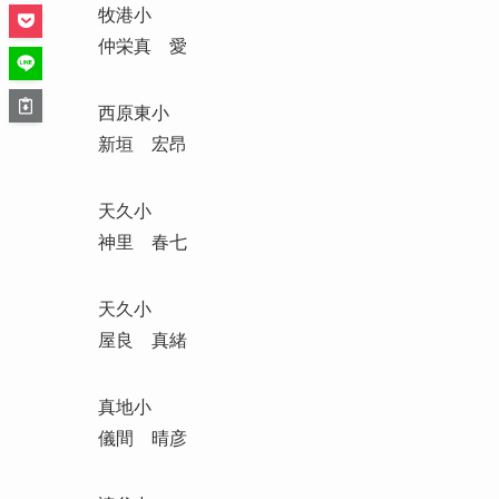
牧港小
仲栄真 愛
西原東小
新垣 宏昂
天久小
神里 春七
天久小
屋良 真緒
真地小
儀間 晴彦