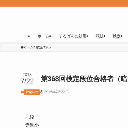
ホーム
そろばんの効用
競技
検定
ホーム
検定試験
2015
第368回検定段位合格者（
7/22
2015年7月22日
検定試験
九段
赤道小