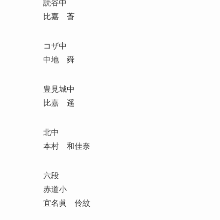
読谷中
比嘉 蒼
コザ中
中地 舜
豊見城中
比嘉 遥
北中
本村 和佳奈
六段
赤道小
宜名眞 伶紋