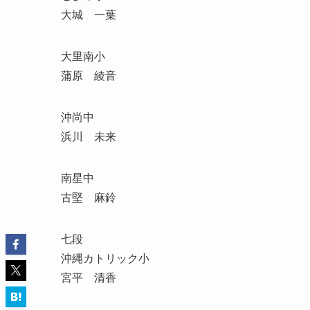
大城 一葉
大里南小
蒲原 綾音
沖尚中
浜川 未来
南星中
古堅 麻鈴
七段
沖縄カトリック小
宮平 清香