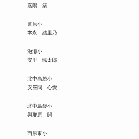
嘉陽 築
兼原小
本永 結里乃
泡瀬小
安里 颯太郎
北中島袋小
安座間 心愛
北中島袋小
與那原 開
西原東小