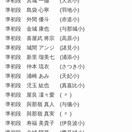
準初段 宮城 一徹 (大宮小)
準初段 島袋 心寧 (羽地小)
準初段 外間 優斗 (赤道小)
準初段 金城 康也 (与那城小)
準初段 喜屋武 将宗 (高原小)
準初段 城間 アンジ (諸見小)
準初段 新里 瑠美七 (浦添小)
準初段 仲本 琉衣 (さつき小)
準初段 浦崎 あみ (天妃小)
準初段 児玉 紘也 (真嘉比小)
準初段 屋良 凜々愛 ( 〃 )
準初段 與那嶺 真人 (与儀小)
準初段 與那嶺 真実 ( 〃 )
準初段 寿福 美貴子 (伊良波小)