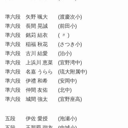
準六段 矢野 颯大 (渡慶次小)
準六段 長間 晃誠 (前田小)
準六段 銘苅 結衣 ( 〃 )
準六段 稲福 秋花 (さつき小)
準六段 古川 結愛 (泊小)
準六段 上浜川 恵菜 (宜野湾中)
準六段 名嘉 うらら (琉大附属中)
準六段 伊禮 和希 (安岡中)
準六段 仲間 友佑 (北中)
準六段 城間 強太 (宜野座高)
五段 伊佐 愛授 (泡瀬小)
五段 玉那覇 瑠衣 (中城小)