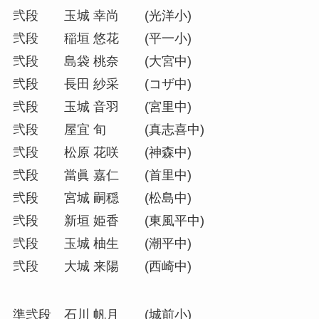
弐段 玉城 幸尚 (光洋小)
弐段 稲垣 悠花 (平一小)
弐段 島袋 桃奈 (大宮中)
弐段 長田 紗采 (コザ中)
弐段 玉城 音羽 (宮里中)
弐段 屋宜 旬 (真志喜中)
弐段 松原 花咲 (神森中)
弐段 當眞 嘉仁 (首里中)
弐段 宮城 嗣穏 (松島中)
弐段 新垣 姫香 (東風平中)
弐段 玉城 柚生 (潮平中)
弐段 大城 来陽 (西崎中)
準弐段 石川 帆月 (城前小)