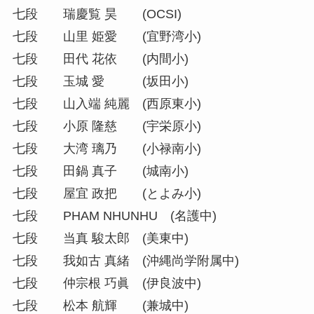
七段 瑞慶覧 昊 (OCSI)
七段 山里 姫愛 (宜野湾小)
七段 田代 花依 (内間小)
七段 玉城 愛 (坂田小)
七段 山入端 純麗 (西原東小)
七段 小原 隆慈 (宇栄原小)
七段 大湾 璃乃 (小禄南小)
七段 田鍋 真子 (城南小)
七段 屋宜 政把 (とよみ小)
七段 PHAM NHUNHU (名護中)
七段 当真 駿太郎 (美東中)
七段 我如古 真緒 (沖縄尚学附属中)
七段 仲宗根 巧眞 (伊良波中)
七段 松本 航輝 (兼城中)