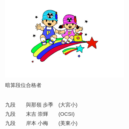
暗算段位合格者
九段 與那嶺 歩季 (大宮小)
九段 末吉 崇輝 (OCSI)
九段 岸本 小梅 (美東小)