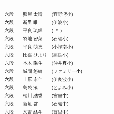
六段 照屋 太晴 (宜野湾小)
六段 新里 唯 (伊波小)
六段 平良 琉輝 ( 〃 )
六段 羽地 智菜 (石嶺小)
六段 平良 萌恵 (小禄南小)
六段 比嘉 ひより (高良小)
六段 本木 陽斗 (仲井真小)
六段 城間 悠綺 (ファミリー小)
六段 上原 永仁 (伊良波小)
六段 島袋 湊 (とよみ小)
六段 松川 結香 (宮里中)
六段 新垣 啓 (石嶺中)
六段 又吉 結斗 (首里中)