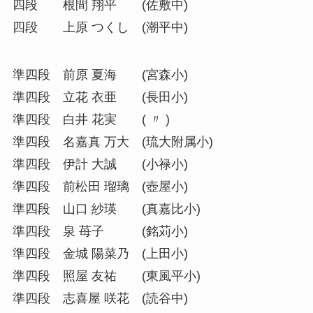
四段 根間 翔平 (佐敷中)
四段 上原 つくし (潮平中)
準四段 前原 夏海 (宮森小)
準四段 立花 衣亜 (長田小)
準四段 白井 花実 ( 〃 )
準四段 名嘉真 万大 (琉大附属小)
準四段 伊計 大誠 (小禄小)
準四段 前松田 瑠璃 (壺屋小)
準四段 山口 紗瑛 (真嘉比小)
準四段 泉 苺子 (銘苅小)
準四段 金城 陽菜乃 (上田小)
準四段 照屋 友祐 (東風平小)
準四段 志喜屋 咲花 (読谷中)