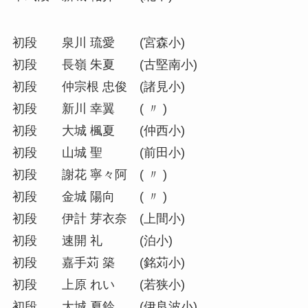
初段 泉川 琉愛 (宮森小)
初段 長嶺 朱夏 (古堅南小)
初段 仲宗根 忠俊 (諸見小)
初段 新川 幸翼 ( 〃 )
初段 大城 楓夏 (仲西小)
初段 山城 聖 (前田小)
初段 謝花 寧々阿 ( 〃 )
初段 金城 陽向 ( 〃 )
初段 伊計 芽衣奈 (上間小)
初段 速開 礼 (泊小)
初段 嘉手苅 築 (銘苅小)
初段 上原 れい (若狭小)
初段 大城 夏鈴 (伊良波小)