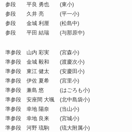
参段 平良 勇也 (東小)
参段 久井 亮 (平一小)
参段 金城 利厘 (松島中)
参段 平田 結瑞 (与那原中)
準参段 山内 彩実 (宮森小)
準参段 金城 毅和 (渡慶次小)
準参段 東江 健太 (安慶田小)
準参段 伊佐 夏希 (宮里小)
準参段 兼島 悠 (はごろも小)
準参段 安座間 大颯 (北中島袋小)
準参段 幸地 陽奈 (当山小)
準参段 幸地 良来 (宮城小)
準参段 河野 琉駒 (琉大附属小)