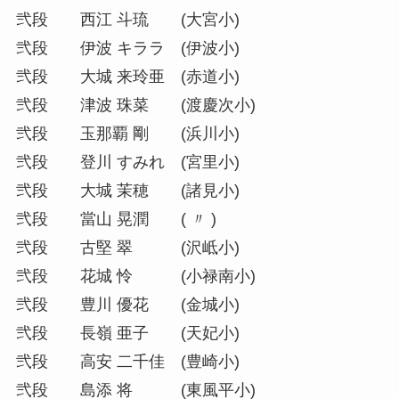
弐段 西江 斗琉 (大宮小)
弐段 伊波 キララ (伊波小)
弐段 大城 来玲亜 (赤道小)
弐段 津波 珠菜 (渡慶次小)
弐段 玉那覇 剛 (浜川小)
弐段 登川 すみれ (宮里小)
弐段 大城 茉穂 (諸見小)
弐段 當山 晃潤 ( 〃 )
弐段 古堅 翠 (沢岻小)
弐段 花城 怜 (小禄南小)
弐段 豊川 優花 (金城小)
弐段 長嶺 亜子 (天妃小)
弐段 高安 二千佳 (豊崎小)
弐段 島添 将 (東風平小)