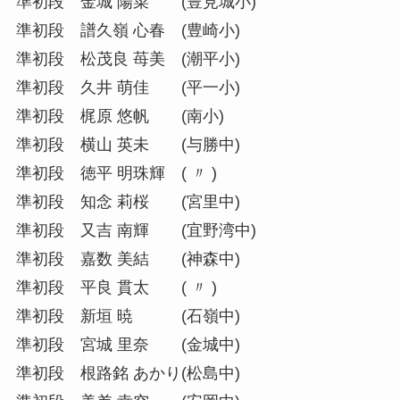
準初段 金城 陽菜 (豊見城小)
準初段 譜久嶺 心春 (豊崎小)
準初段 松茂良 苺美 (潮平小)
準初段 久井 萌佳 (平一小)
準初段 梶原 悠帆 (南小)
準初段 横山 英未 (与勝中)
準初段 徳平 明珠輝 ( 〃 )
準初段 知念 莉桜 (宮里中)
準初段 又吉 南輝 (宜野湾中)
準初段 嘉数 美結 (神森中)
準初段 平良 貫太 ( 〃 )
準初段 新垣 暁 (石嶺中)
準初段 宮城 里奈 (金城中)
準初段 根路銘 あかり(松島中)