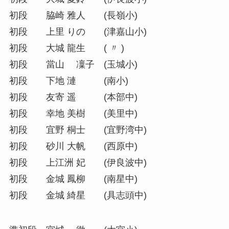
初段 脇崎 雅人 (長嶺小)
初段 上里 りの (津嘉山小)
初段 大城 龍生 ( 〃 )
初段 當山 凜子 (玉城小)
初段 下地 漣 (南小)
初段 友寄 遥 (本部中)
初段 幸地 美樹 (美里中)
初段 宜野 桐士 (宜野湾中)
初段 砂川 大帆 (西原中)
初段 上江洲 妃 (伊良波中)
初段 金城 鳳柳 (南星中)
初段 金城 綺星 (具志頭中)