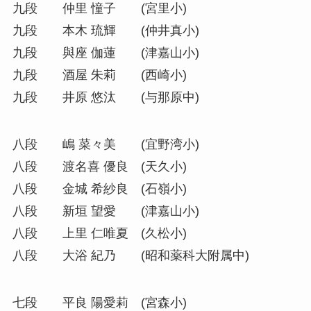
九段 仲里 憧子 (宮里小)
九段 本木 琉輝 (仲井真小)
九段 與座 伽蓮 (津嘉山小)
九段 酒屋 朱莉 (西崎小)
九段 井原 悠汰 (与那原中)
八段 嶋 菜々美 (宜野湾小)
八段 渡名喜 優良 (天久小)
八段 金城 希紗良 (石嶺小)
八段 新垣 望愛 (津嘉山小)
八段 上里 仁唯夏 (久松小)
八段 大浴 紀乃 (昭和薬科大附属中)
七段 平良 陽愛莉 (宮森小)