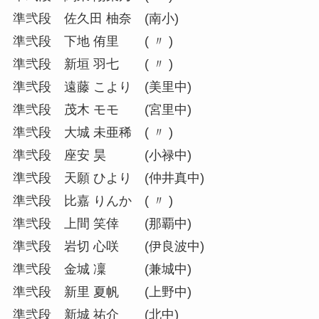
準弐段 佐久田 柚奈 (南小)
準弐段 下地 侑里 ( 〃 )
準弐段 新垣 羽七 ( 〃 )
準弐段 遠藤 こより (美里中)
準弐段 茂木 モモ (宮里中)
準弐段 大城 未亜稀 ( 〃 )
準弐段 座安 昊 (小禄中)
準弐段 天願 ひより (仲井真中)
準弐段 比嘉 りんか ( 〃 )
準弐段 上間 笑倖 (那覇中)
準弐段 岩切 心咲 (伊良波中)
準弐段 金城 凜 (兼城中)
準弐段 新里 夏帆 (上野中)
準弐段 新城 祐介 (北中)