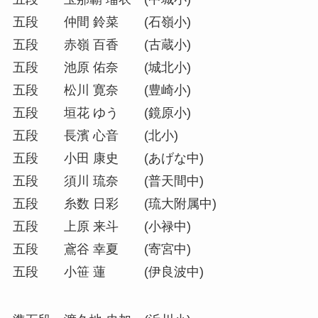
五段 仲間 鈴菜 (石嶺小)
五段 赤嶺 百香 (古蔵小)
五段 池原 佑奈 (城北小)
五段 松川 寛奈 (豊崎小)
五段 垣花 ゆう (鏡原小)
五段 長濱 心音 (北小)
五段 小田 康史 (あげな中)
五段 須川 琉奈 (普天間中)
五段 糸数 日彩 (琉大附属中)
五段 上原 来斗 (小禄中)
五段 鳶谷 幸夏 (寄宮中)
五段 小笹 蓮 (伊良波中)