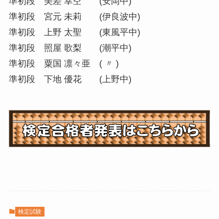
準初段 美差 幸空 (安岡中)
準初段 宮元 未莉 (伊良波中)
準初段 上野 太聖 (東風平中)
準初段 照屋 歌梨 (潮平中)
準初段 粟国 凛々亜 ( 〃 )
準初段 下地 優花 (上野中)
検定試験