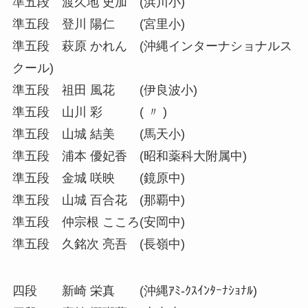
準五段 渡久地 史加 (浜川小)
準五段 登川 陽仁 (宮里小)
準五段 萩原 かれん (沖縄インターナショナルス
クール)
準五段 祖田 風花 (伊良波小)
準五段 山川 彩 ( 〃 )
準五段 山城 結美 (馬天小)
準五段 浦本 優妃香 (昭和薬科大附属中)
準五段 金城 咲映 (鏡原中)
準五段 山城 百合花 (那覇中)
準五段 仲宗根 こころ(安岡中)
準五段 久銘次 亮吾 (長嶺中)
四段 新崎 栄真 (沖縄ｱﾐ-ｸｽｲﾝﾀｰﾅｼｮﾅﾙ)